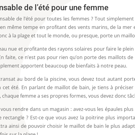
pensable de l’été pour une femme
ensable de l’été pour toutes les femmes ? Tout simplement p
 en même tempe en profitant des vents marins, de la mer 
nc à la plage et tout le monde, ou presque, porte un maillo
eau nue et profitante des rayons solaires pour faire le plein
n faite, ce n’est pas pour rien qu’on porte des maillots de 
mplement apportent beaucoup de bienfaits à notre peau.
transat au bord de la piscine, vous devez tout autant por
cet été. En parlant de maillot de bain, je tiens à préciser
t, chaque femme a ses propres formes, vous devez donc tâch
ous rendre dans un magasin : avez-vous les épaules plus l
 rectangle ? Est-ce que vous avez la poitrine plus import
a ainsi de pouvoir choisir le maillot de bain le plus adapt
ois sur la plage !