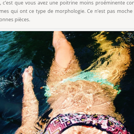
, c’est que vous avez une poitrine moins proéminente co
es qui ont ce type de morphologie. Ce n’est pas moche du
bonnes pièces.