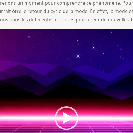
, prenons un moment pour comprendre ce phénomène. Pour
rrait être le retour du cycle de la mode. En effet, la mode e
ions dans les différentes époques pour créer de nouvelles