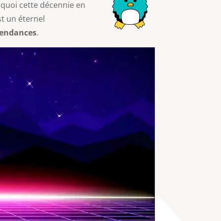
quoi cette décennie en
st un éternel
tendances
.