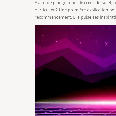
Avant de plonger dans le cœur du sujet
particulier ? Une première explication pou
recommencement. Elle puise ses inspirat
Lecteur
vidéo