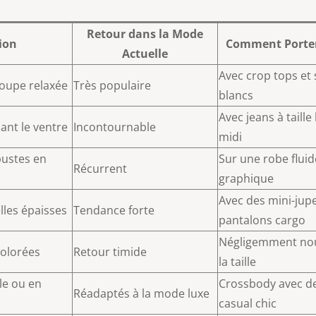
Retour dans la Mode
ion
Comment Porter
Actuelle
Avec crop tops et
 coupe relaxée
Très populaire
blancs
Avec jeans à taill
ant le ventre
Incontournable
midi
bustes en
Sur une robe fluid
Récurrent
graphique
Avec des mini-jup
les épaisses
Tendance forte
pantalons cargo
Négligemment no
colorées
Retour timide
la taille
lle ou en
Crossbody avec d
Réadaptés à la mode luxe
casual chic