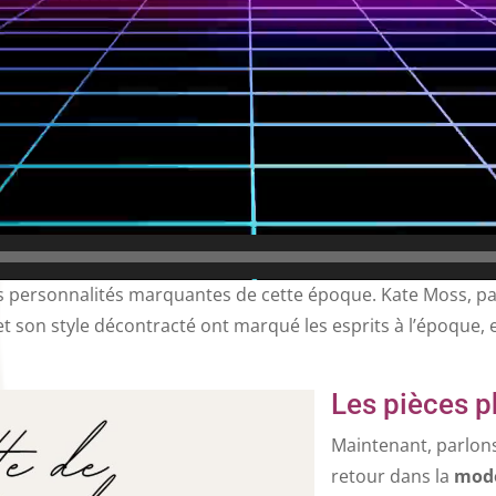
es personnalités marquantes de cette époque. Kate Moss, pa
 son style décontracté ont marqué les esprits à l’époque, e
Les pièces p
Maintenant, parlon
retour dans la
mode