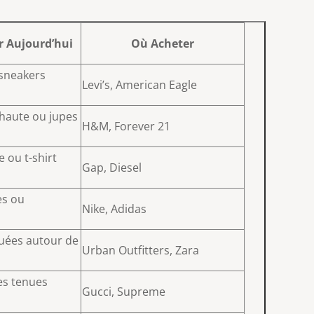
 Aujourd’hui
Où Acheter
 sneakers
Levi’s, American Eagle
e haute ou jupes
H&M, Forever 21
e ou t-shirt
Gap, Diesel
es ou
Nike, Adidas
uées autour de
Urban Outfitters, Zara
es tenues
Gucci, Supreme