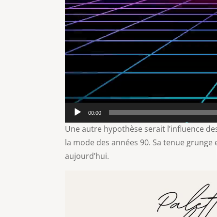
00:00
Une autre hypothèse serait l’influence d
la mode des années 90. Sa tenue grunge et
aujourd’hui.