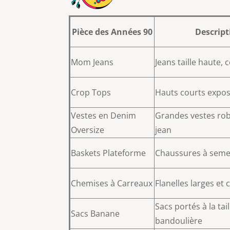
Pièce des Années 90
Descript
Mom Jeans
Jeans taille haute,
Crop Tops
Hauts courts expos
Vestes en Denim
Grandes vestes ro
Oversize
jean
Baskets Plateforme
Chaussures à semel
Chemises à Carreaux
Flanelles larges et 
Sacs portés à la tai
Sacs Banane
bandoulière