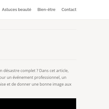
Astuces beauté
Bien-être
Contact
un désastre complet ? Dans cet article,
pour un événement professionnel, un
 l’aise et de donner une bonne image aux