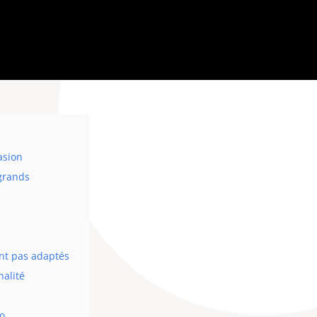
asion
 grands
s
ont pas adaptés
nalité
éo