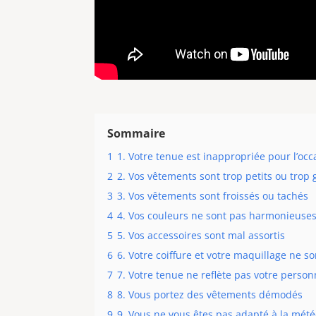
Sommaire
1
1. Votre tenue est inappropriée pour l’occ
2
2. Vos vêtements sont trop petits ou trop
3
3. Vos vêtements sont froissés ou tachés
4
4. Vos couleurs ne sont pas harmonieuse
5
5. Vos accessoires sont mal assortis
6
6. Votre coiffure et votre maquillage ne s
7
7. Votre tenue ne reflète pas votre person
8
8. Vous portez des vêtements démodés
9
9. Vous ne vous êtes pas adapté à la mét