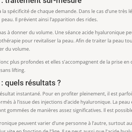
: traitement sur-mesure
la spécificité de chaque demande. Dans le cas d’une très lég
eau. Il prévient ainsi l’apparition des rides.
t pas à donner du volume. Une séance acide hyaluronique pe
thérapie pour revitaliser la peau. Afin de traiter la peau t
er du volume.
donc plus profondes et elles s’accompagnent de la prise en 
sans lifting.
 quels résultats ?
sultat instantané. Pour en profiter pleinement, il est parfo
més à l’issue des injections d’acide hyaluronique. La peau e
ont gommées de manières assez significatives. Il est possibl
luronique peuvent varier d’une personne à l’autre, surtout a
 vite en fonction de l’âge. Il se peut aussi que l’acide hya