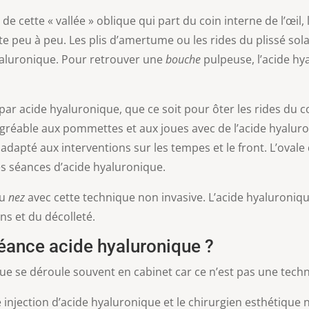
é
de cette « vallée » oblique qui part du coin interne de l’œil
te peu à peu. Les plis d’amertume ou les rides du plissé sol
yaluronique. Pour retrouver une
bouche
pulpeuse, l’acide hy
par acide hyaluronique, que ce soit pour ôter les rides du 
réable aux pommettes et aux joues avec de l’acide hyaluroni
 adapté aux interventions sur les tempes et le front. L’oval
s séances d’acide hyaluronique.
du
nez
avec cette technique non invasive. L’acide hyaluroniq
ns et du décolleté.
ance acide hyaluronique ?
ue se déroule souvent en cabinet car ce n’est pas une techn
 injection d’acide hyaluronique et le chirurgien esthétique 