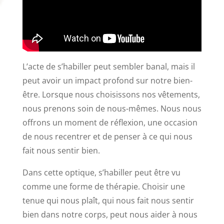
L’acte de s’habiller peut sembler banal, mais il
peut avoir un impact profond sur notre bien-
être. Lorsque nous choisissons nos vêtements,
nous prenons soin de nous-mêmes. Nous nous
offrons un moment de réflexion, une occasion
de nous recentrer et de penser à ce qui nous
fait nous sentir bien.
Dans cette optique, s’habiller peut être vu
comme une forme de thérapie. Choisir une
tenue qui nous plaît, qui nous fait nous sentir
bien dans notre corps, peut nous aider à nous