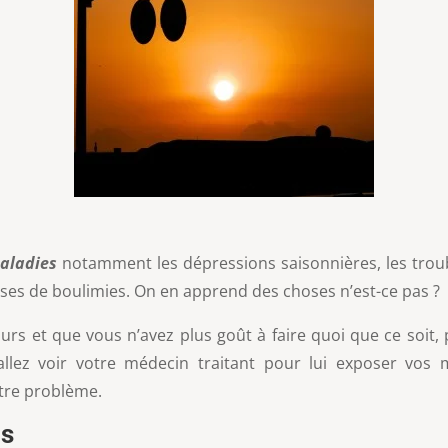
maladies
notamment les dépressions saisonnières, les troub
ses de boulimies. On en apprend des choses n’est-ce pas ?
ours et que vous n’avez plus goût à faire quoi que ce soit, p
 allez voir votre médecin traitant pour lui exposer vo
otre problème.
ns